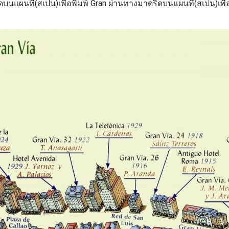
ดบนแผนที่(สเปน)เพื่อพิมพ์ Gran ผ่านทางมาดริดบนแผนที่(สเปน)เพ