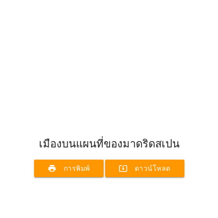
เมืองบนแผนที่ของมาดริดสเปน
print
system_update_alt
การพิมพ์
ดาวน์โหลด