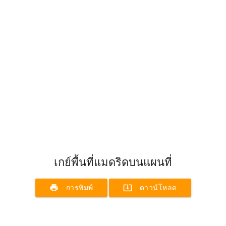
เกย์พื้นที่แมดริดบนแผนที่
print
system_update_alt
การพิมพ์
ดาวน์โหลด