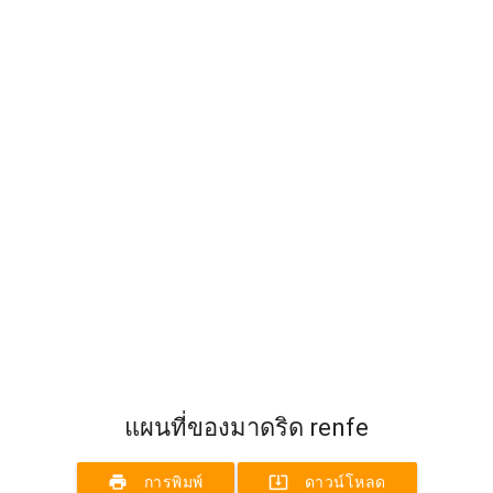
แผนที่ของมาดริด renfe
print
system_update_alt
การพิมพ์
ดาวน์โหลด