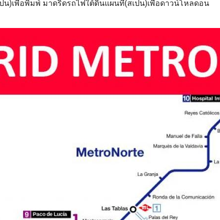
น)เพื่อพิมพ์ มาดริดรถไฟใต้ดินแผนที่(สเปน)เพื่อดาวน์โหลดอน