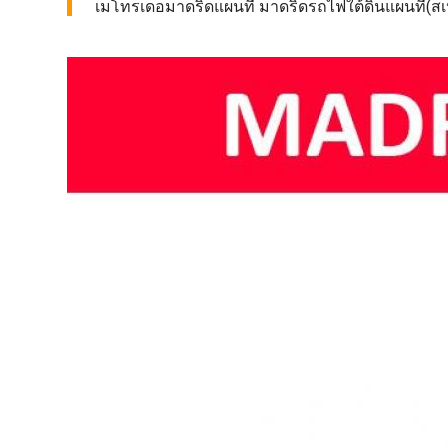
เมโทรเดอมาดริดแผนที่ มาดริดรถไฟใต้ดินแผนที่(สเป