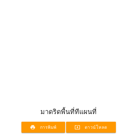
มาดริดพื้นที่ทีแผนที่
print
system_update_alt
การพิมพ์
ดาวน์โหลด